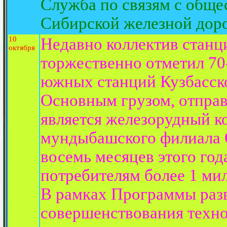
Служба по связям с обще
Сибирской железной доро
10
Недавно коллектив стан
октября
торжественно отметил 70
южных станций Кузбасско
Основным грузом, отправ
является железорудный к
мундыбашского филиала 
восемь месяцев этого год
потребителям более 1 мил
В рамках Программы раз
совершенствования техн