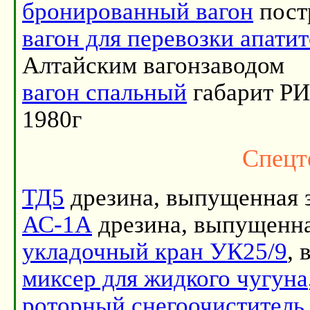
бронированный вагон
пост
вагон для перевозки апати
Алтайским вагонзаводом
вагон спальный
габарит РИ
1980г
Спецт
ТД5
дрезина, выпущенная з
АС-1А
дрезина, выпущенна
укладочный кран УК25/9
, 
миксер для жидкого чугуна
роторный снегоочиститель