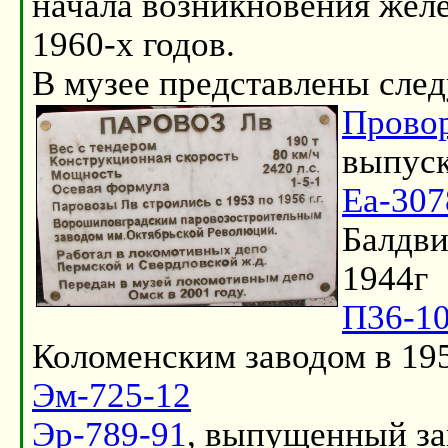
начала возникновения желе
1960-х годов.
В музее представлены сле
Прово
выпуск
Еа-307
Балдви
1944г
П36-1
Коломенским заводом в 19
Эм-725-12
Эр-789-91
, выпущенный з