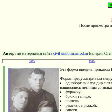
После просмотра и
Автор:
по материалам сайта
civil-uniform.narod.ru
Валерия Степ
1879г
1943г
Эта форма введена приказом 
Форма предусматривала след
однобортный мундир с от
нашивались петлицы со знака
фуражку;
брюки-галифе;
шинель;
ремень с пряжкой;
сапоги.