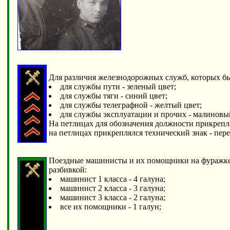
Для различия железнодорожных служб, которых был
для службы пути - зеленый цвет;
для службы тяги - синий цвет;
для службы телеграфной - желтый цвет;
для службы эксплуатации и прочих - малиновый
На петлицах для обозначения должности прикрепля
на петлицах прикреплялся технический знак - пер
Поездные машинисты и их помощники на фуражке,
разбивкой:
машинист 1 класса - 4 галуна;
машинист 2 класса - 3 галуна;
машинист 3 класса - 2 галуна;
все их помощники - 1 галун;