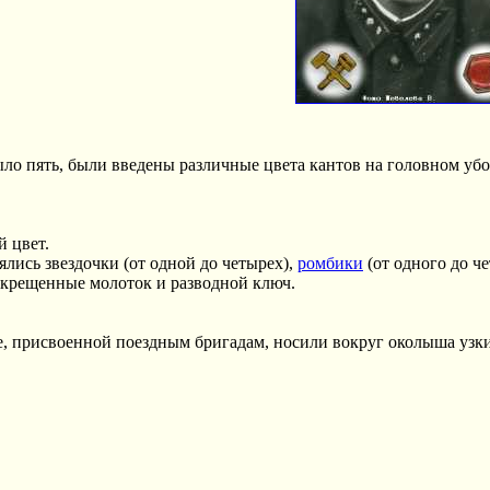
о пять, были введены различные цвета кантов на головном убо
 цвет.
лись звездочки (от одной до четырех),
ромбики
(от одного до ч
екрещенные молоток и разводной ключ.
 присвоенной поездным бригадам, носили вокруг околыша узки